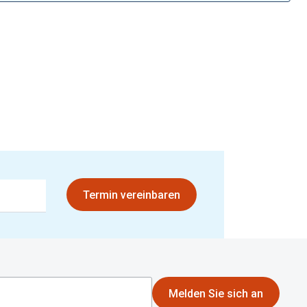
Brillen 2 für 1
Alle Marken
Zubehör
Brillenbügel
Brillenetuis
Brillenkettchen
Termin vereinbaren
Melden Sie sich an