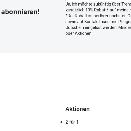
Ja, ich möchte zukünftig über Tren
um
r abonnieren!
zusätzlich 10% Rabatt* auf meine n
Ihren
*Der Rabatt ist bei Ihrer nächsten O
aktuellen
sowie auf Kontaktlinsen und Pflegem
Standort
Gutschein eingelöst werden. Mindes
zu
oder Aktionen
teilen.
Aktionen
s
2 für 1