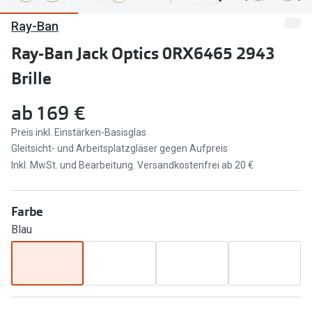
Ray-Ban
Marken
Sonnenbri
Ray-Ban
Ray-Ban Jack Optics 0RX6465 2943
Marken
Brille
DbyD
Ray-Ban
Prada
Prada
ab
169 €
Seen
Ralph Lau
Preis inkl. Einstärken-Basisglas
Gleitsicht- und Arbeitsplatzgläser gegen Aufpreis
Miu Miu
Unofficial
Inkl. MwSt. und Bearbeitung. Versandkostenfrei ab 20 €
alle Marken
Oakley
Farbe
Miu Miu
Ratgeber
Blau
Gleitsicht Ratgeber
alle Mark
Brillenpass richtig lesen
Trends
Alle Brillen Ratgeber
Ray-Ban 