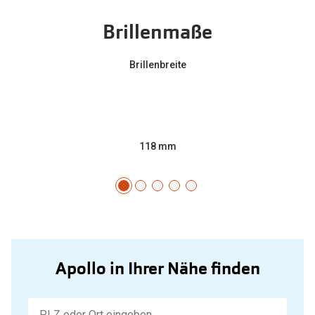
Brillenmaße
Brillenbreite
118 mm
Apollo in Ihrer Nähe finden
Keine