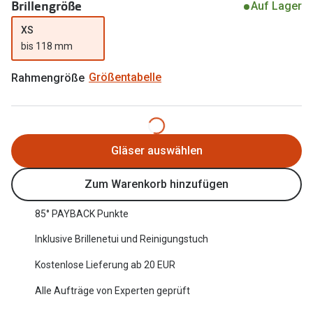
Brillengröße
Auf Lager
Oakley Me
Angebote
XS
Brillen 2 für 1
Sonnenbri
bis 118 mm
20% auf selbsttönende Gläser
Randlose 
Rahmengröße
Größentabelle
Back to School: 50% auf die zweite Kinderbrille
Fahrradbri
Farbe des
Trends
Gläser auswählen
Zubehör
Nuance Audio Brille
Brillenbüg
Zum Warenkorb hinzufügen
Ray-Ban Meta
Brillenetui
85° PAYBACK Punkte
Oakley Meta
Brillenket
Inklusive Brillenetui und Reinigungstuch
Brillentrends 2026
Kostenlose Lieferung ab 20 EUR
Ratgeber
Gläser
Alle Aufträge von Experten geprüft
UV-Schutz
Glaspakete