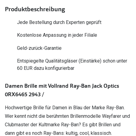
Polarisier
Glasveredelungen
Produktbeschreibung
Sonnenbri
Brillenglas Typen
Jede Bestellung durch Experten geprüft
Alle Sonne
Transitions Gläser
Kostenlose Anpassung in jeder Filiale
Angebote
Blaulichtfilter
Geld-zurück-Garantie
Brillen 2 f
Stellest®-Brillengläser
Entspiegelte Qualitätsgläser (Einstärke) schon unter
60 EUR dazu konfigurierbar
Zubehör
Brillenbügel
Damen Brille mit Vollrand Ray-Ban Jack Optics
Brillenetuis
0RX6465 2943 /
Brillenkettchen
Hochwertige Brille für Damen in Blau der Marke Ray-Ban.
Wer kennt nicht die berühmten Brillenmodelle Wayfarer und
Clubmaster der Kultmarke Ray-Ban? Es gibt Brillen und
dann gibt es noch Ray-Bans: kultig, cool, klassisch.