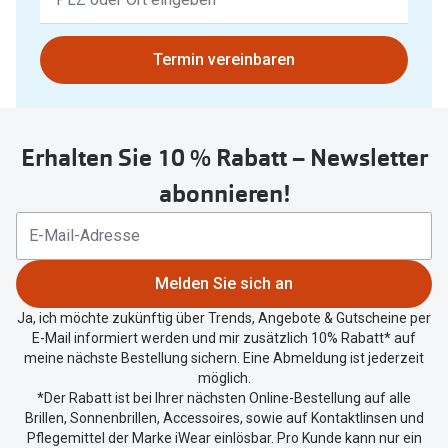
Ergebnisse
gefunden.
Bitte
Termin vereinbaren
nutzen
Sie
untenstehenden
Erhalten Sie 10 % Rabatt – Newsletter
Button
um
abonnieren!
Ihren
aktuellen
Standort
zu
Melden Sie sich an
teilen.
Ja, ich möchte zukünftig über Trends, Angebote & Gutscheine per
E-Mail informiert werden und mir zusätzlich 10% Rabatt* auf
meine nächste Bestellung sichern. Eine Abmeldung ist jederzeit
möglich.
*Der Rabatt ist bei Ihrer nächsten Online-Bestellung auf alle
Brillen, Sonnenbrillen, Accessoires, sowie auf Kontaktlinsen und
Pflegemittel der Marke iWear einlösbar. Pro Kunde kann nur ein