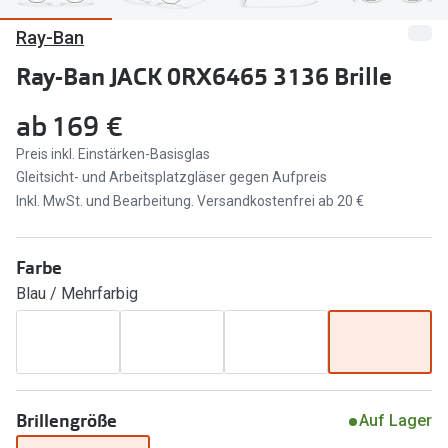
Ray-Ban
Marken
Sonnenbri
Ray-Ban
Ray-Ban JACK 0RX6465 3136 Brille
Marken
DbyD
Ray-Ban
ab
169 €
Prada
Prada
Preis inkl. Einstärken-Basisglas
Gleitsicht- und Arbeitsplatzgläser gegen Aufpreis
Seen
Ralph Lau
Inkl. MwSt. und Bearbeitung. Versandkostenfrei ab 20 €
Miu Miu
Unofficial
Farbe
alle Marken
Oakley
Blau / Mehrfarbig
Miu Miu
Ratgeber
Gleitsicht Ratgeber
alle Mark
Brillenpass richtig lesen
Trends
Brillengröße
Auf Lager
Alle Brillen Ratgeber
Ray-Ban 