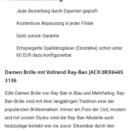
Polarisier
Glasveredelungen
Jede Bestellung durch Experten geprüft
Sonnenbri
Brillenglas Typen
Kostenlose Anpassung in jeder Filiale
Alle Sonne
Transitions Gläser
Geld-zurück-Garantie
Angebote
Blaulichtfilter
Entspiegelte Qualitätsgläser (Einstärke) schon unter
Brillen 2 f
Stellest®-Brillengläser
60 EUR dazu konfigurierbar
Zubehör
Damen Brille mit Vollrand Ray-Ban JACK 0RX6465
Brillenbügel
3136
Brillenetuis
Edle Damen Brille von Ray-Ban in Blau und Mehrfarbig. Ray-
Brillenkettchen
Ban-Brille sind mit ihrer langjährigen Tradition eine der
populärsten Brillenmarken. Immer am Puls der Zeit, modern
und mit coolen Styles sind die Ray-Ban-Modelle auch
heutzutage beliebt wie nie zuvor. Erkennbar durch den