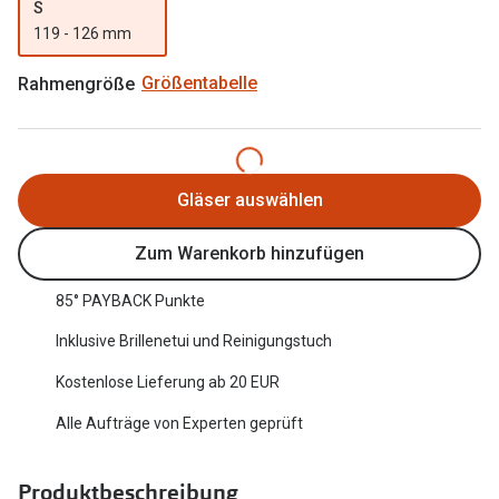
S
Oakley Me
Angebote
119 - 126 mm
Brillen 2 für 1
Sonnenbri
Rahmengröße
Größentabelle
20% auf selbsttönende Gläser
Randlose 
Back to School: 50% auf die zweite Kinderbrille
Fahrradbri
Gläser auswählen
Farbe des
Trends
Zum Warenkorb hinzufügen
Zubehör
Nuance Audio Brille
Brillenbüg
85° PAYBACK Punkte
Ray-Ban Meta
Brillenetui
Inklusive Brillenetui und Reinigungstuch
Oakley Meta
Brillenket
Kostenlose Lieferung ab 20 EUR
Brillentrends 2026
Alle Aufträge von Experten geprüft
Ratgeber
Gläser
UV-Schutz
Glaspakete
Produktbeschreibung