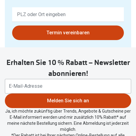
Keine
Ergebnisse
gefunden.
Bitte
Termin vereinbaren
nutzen
Sie
untenstehenden
Erhalten Sie 10 % Rabatt – Newsletter
Button
um
abonnieren!
Ihren
aktuellen
Standort
zu
Melden Sie sich an
teilen.
Ja, ich möchte zukünftig über Trends, Angebote & Gutscheine per
E-Mail informiert werden und mir zusätzlich 10% Rabatt* auf
meine nächste Bestellung sichern. Eine Abmeldung ist jederzeit
möglich.
*Der Rabatt ist bei Ihrer nächsten Online-Bestellung auf alle