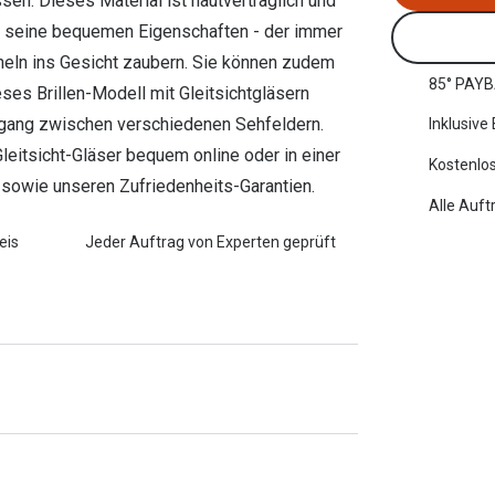
sen. Dieses Material ist hautverträglich und
rch seine bequemen Eigenschaften - der immer
eln ins Gesicht zaubern. Sie können zudem
85° PAYB
es Brillen-Modell mit Gleitsichtgläsern
rgang zwischen verschiedenen Sehfeldern.
Inklusive
 Gleitsicht-Gläser bequem online oder in einer
Kostenlos
ng sowie unseren Zufriedenheits-Garantien.
Alle Auft
eis
Jeder Auftrag von Experten geprüft