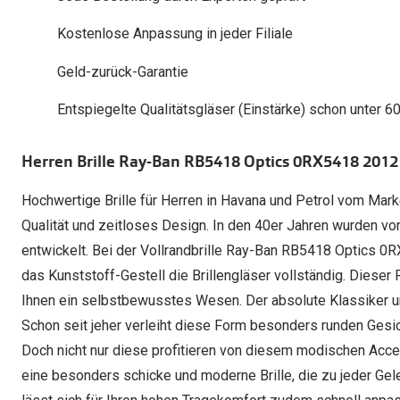
Oakley Meta entdecken
Wann brauche ich ein Hörgerät?
Lesebrillen
Mit Sehstärke
Online Brillenberater
alle Marken
Ratgeber
Kostenlose Anpassung in jeder Filiale
Hörgeräte-Arten
Kontaktlinsen-Pr
Weitere Kategorien
Sportsonnenbrillen
Hörtest
Gleitsicht Ratgeb
iWear Nimm 4 zah
Geld-zurück-Garantie
Ray-Ban Meta ausprobieren
Weitere Kategorien
Brillen Sale
Alle Hörakustik Ratgeber
Brillenpass richti
Kontaktlinsen-Ab
Entspiegelte Qualitätsgläser (Einstärke) schon unter 6
Sonnenbrillen Sale
Alle Brillen Ratge
iWear Direct
Herren Brille Ray-Ban RB5418 Optics 0RX5418 2012
Hochwertige Brille für Herren in Havana und Petrol vom Mark
Qualität und zeitloses Design. In den 40er Jahren wurden vo
entwickelt. Bei der Vollrandbrille Ray-Ban RB5418 Optics 
das Kunststoff-Gestell die Brillengläser vollständig. Dieser 
Ihnen ein selbstbewusstes Wesen. Der absolute Klassiker unt
Schon seit jeher verleiht diese Form besonders runden Gesic
Doch nicht nur diese profitieren von diesem modischen Acce
eine besonders schicke und moderne Brille, die zu jeder Gel