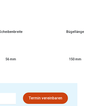
Scheibenbreite
Bügellänge
56 mm
150 mm
Termin vereinbaren