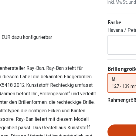
Ray-Ban Meta
Gleitsichtlinsen
Inkl. MwSt. un
Zahlung & Gutscheinkarten
Zubehör
obetragen
Oakley Meta
Sphärische Linsen
Filialauskünfte
Farbe
er
l 3
Brillentrends 2026
Brillenbügel
Torische Linsen
Havana / Pet
Rücksendung
g lesen
Brillenetuis
Farblinsen
o
Min.-5%
0 EUR dazu konfigurierbar
ber
Brillenkettchen
Motivlinsen
Brillengröß
enhersteller Ray-Ban. Ray-Ban steht für
n diesem Label die bekannten Fliegerbrillen
M
0RX5418 2012 Kunststoff Rechteckig umfasst
127 - 139 
Rahmen betont Ihr „Brillengesicht“ und verleiht
Rahmengrö
er den Brillenformen: die rechteckige Brille.
htstypen die richtigen Ecken und Kanten.
ssoire. Ray-Ban liefert mit diesem Modell
egenheit passt. Das Gestell aus Kunststoff