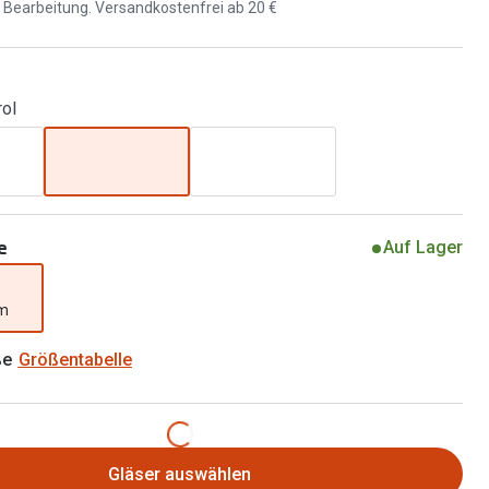
Brillen 2 für 1
d Bearbeitung. Versandkostenfrei ab 20 €
Alle Marken
Zubehör
Brillenbügel
rol
Brillenetuis
Brillenkettchen
e
Auf Lager
mm
ße
Größentabelle
Gläser auswählen