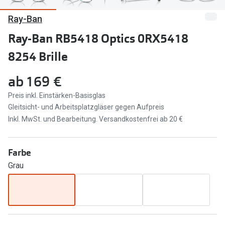
Ray-Ban
Marken
Sonnenbri
Ray-Ban
Ray-Ban RB5418 Optics 0RX5418
Marken
8254 Brille
DbyD
Ray-Ban
Prada
Prada
ab
169 €
Seen
Ralph Lau
Preis inkl. Einstärken-Basisglas
Gleitsicht- und Arbeitsplatzgläser gegen Aufpreis
Miu Miu
Unofficial
Inkl. MwSt. und Bearbeitung. Versandkostenfrei ab 20 €
alle Marken
Oakley
Farbe
Miu Miu
Ratgeber
Grau
Gleitsicht Ratgeber
alle Mark
Brillenpass richtig lesen
Trends
Alle Brillen Ratgeber
Ray-Ban 