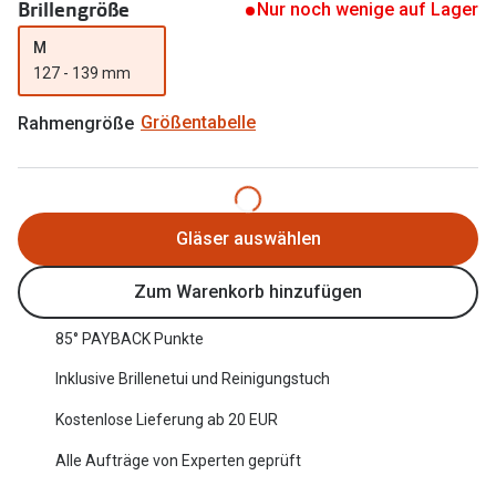
Brillengröße
Nur noch wenige auf Lager
Oakley Me
Angebote
M
Brillen 2 für 1
Sonnenbri
127 - 139 mm
20% auf selbsttönende Gläser
Randlose 
Rahmengröße
Größentabelle
Back to School: 50% auf die zweite Kinderbrille
Fahrradbri
Farbe des
Trends
Gläser auswählen
Zubehör
Nuance Audio Brille
Brillenbüg
Zum Warenkorb hinzufügen
Ray-Ban Meta
Brillenetui
85° PAYBACK Punkte
Oakley Meta
Brillenket
Inklusive Brillenetui und Reinigungstuch
Brillentrends 2026
Kostenlose Lieferung ab 20 EUR
Ratgeber
Gläser
Alle Aufträge von Experten geprüft
UV-Schutz
Glaspakete