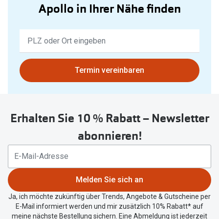
Apollo in Ihrer Nähe finden
Keine
Ergebnisse
gefunden.
Bitte
Termin vereinbaren
nutzen
Sie
untenstehenden
Erhalten Sie 10 % Rabatt – Newsletter
Button
um
abonnieren!
Ihren
aktuellen
Standort
zu
Melden Sie sich an
teilen.
Ja, ich möchte zukünftig über Trends, Angebote & Gutscheine per
E-Mail informiert werden und mir zusätzlich 10% Rabatt* auf
meine nächste Bestellung sichern. Eine Abmeldung ist jederzeit