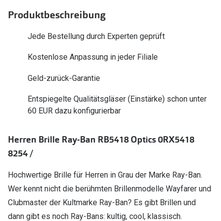
Polarisier
Glasveredelungen
Produktbeschreibung
Sonnenbri
Brillenglas Typen
Jede Bestellung durch Experten geprüft
Alle Sonne
Transitions Gläser
Kostenlose Anpassung in jeder Filiale
Angebote
Blaulichtfilter
Geld-zurück-Garantie
Brillen 2 f
Stellest®-Brillengläser
Entspiegelte Qualitätsgläser (Einstärke) schon unter
60 EUR dazu konfigurierbar
Zubehör
Brillenbügel
Herren Brille Ray-Ban RB5418 Optics 0RX5418
Brillenetuis
8254 /
Brillenkettchen
Hochwertige Brille für Herren in Grau der Marke Ray-Ban.
Wer kennt nicht die berühmten Brillenmodelle Wayfarer und
Clubmaster der Kultmarke Ray-Ban? Es gibt Brillen und
dann gibt es noch Ray-Bans: kultig, cool, klassisch.