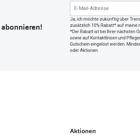
untenstehenden
Button
Ja, ich möchte zukünftig über Tren
um
r abonnieren!
zusätzlich 10% Rabatt* auf meine n
Ihren
*Der Rabatt ist bei Ihrer nächsten O
aktuellen
sowie auf Kontaktlinsen und Pflegem
Standort
Gutschein eingelöst werden. Mindes
zu
oder Aktionen
teilen.
Aktionen