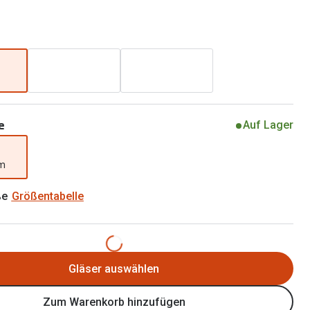
Brillen 2 für 1
Alle Marken
Zubehör
Brillenbügel
Brillenetuis
Brillenkettchen
e
Auf Lager
mm
ße
Größentabelle
Gläser auswählen
Zum Warenkorb hinzufügen