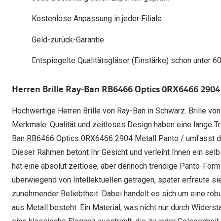
Oakley Meta entdecken
Wann brauche ich ein Hörgerät?
Lesebrillen
Mit Sehstärke
Online Brillenberater
alle Marken
Ratgeber
Kostenlose Anpassung in jeder Filiale
Hörgeräte-Arten
Kontaktlinsen-Pr
Weitere Kategorien
Sportsonnenbrillen
Hörtest
Gleitsicht Ratgeb
iWear Nimm 4 zah
Geld-zurück-Garantie
Ray-Ban Meta ausprobieren
Weitere Kategorien
Brillen Sale
Alle Hörakustik Ratgeber
Brillenpass richti
Kontaktlinsen-Ab
Entspiegelte Qualitätsgläser (Einstärke) schon unter 6
Sonnenbrillen Sale
Alle Brillen Ratge
iWear Direct
Herren Brille Ray-Ban RB6466 Optics 0RX6466 2904
Hochwertige Herren Brille von Ray-Ban in Schwarz. Brille vo
Merkmale. Qualität und zeitloses Design haben eine lange Tra
Ban RB6466 Optics 0RX6466 2904 Metall Panto / umfasst das 
Dieser Rahmen betont Ihr Gesicht und verleiht Ihnen ein se
hat eine absolut zeitlose, aber dennoch trendige Panto-Form
überwiegend von Intellektuellen getragen, später erfreute si
zunehmender Beliebtheit. Dabei handelt es sich um eine robus
aus Metall besteht. Ein Material, was nicht nur durch Widerst