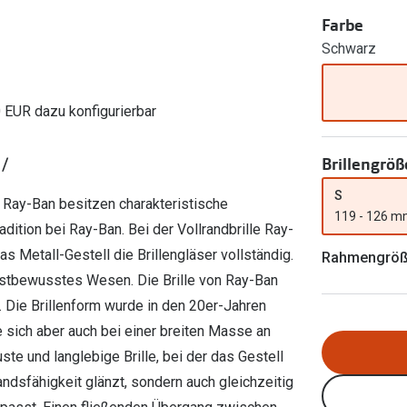
Ray-Ban Meta
Gleitsichtlinsen
Zahlung & Gutscheinkarten
Farbe
Zubehör
obetragen
Oakley Meta
Sphärische Linsen
Schwarz
Filialauskünfte
er
l 3
Brillentrends 2026
Brillenbügel
Torische Linsen
Rücksendung
g lesen
Brillenetuis
Farblinsen
o
Min.-5%
0 EUR dazu konfigurierbar
ber
Brillenkettchen
Motivlinsen
Brillengröß
 /
S
n Ray-Ban besitzen charakteristische
119 - 126 
dition bei Ray-Ban. Bei der Vollrandbrille Ray-
Metall-Gestell die Brillengläser vollständig.
Rahmengrö
lbstbewusstes Wesen. Die Brille von Ray-Ban
. Die Brillenform wurde in den 20er-Jahren
e sich aber auch bei einer breiten Masse an
te und langlebige Brille, bei der das Gestell
andsfähigkeit glänzt, sondern auch gleichzeitig