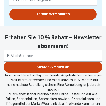
Ergebnisse
gefunden.
Bitte
Termin vereinbaren
nutzen
Sie
untenstehenden
Erhalten Sie 10 % Rabatt – Newsletter
Button
um
abonnieren!
Ihren
aktuellen
Standort
zu
Melden Sie sich an
teilen.
Ja, ich möchte zukünftig über Trends, Angebote & Gutscheine per
E-Mail informiert werden und mir zusätzlich 10% Rabatt* auf
meine nächste Bestellung sichern. Eine Abmeldung ist jederzeit
möglich.
*Der Rabatt ist bei Ihrer nächsten Online-Bestellung auf alle
Brillen, Sonnenbrillen, Accessoires, sowie auf Kontaktlinsen und
Pflegemittel der Marke iWear einlösbar. Pro Kunde kann nur ein