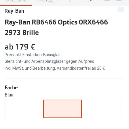
Ray-Ban
Marken
Sonnenbri
Ray-Ban
Ray-Ban RB6466 Optics 0RX6466
Marken
2973 Brille
DbyD
Ray-Ban
Prada
Prada
ab
179 €
Seen
Ralph Lau
Preis inkl. Einstärken-Basisglas
Gleitsicht- und Arbeitsplatzgläser gegen Aufpreis
Miu Miu
Unofficial
Inkl. MwSt. und Bearbeitung. Versandkostenfrei ab 20 €
alle Marken
Oakley
Farbe
Miu Miu
Ratgeber
Blau
Gleitsicht Ratgeber
alle Mark
Brillenpass richtig lesen
Trends
Alle Brillen Ratgeber
Ray-Ban 