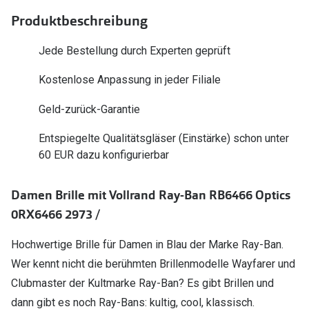
Polarisier
Glasveredelungen
Produktbeschreibung
Sonnenbri
Brillenglas Typen
Jede Bestellung durch Experten geprüft
Alle Sonne
Transitions Gläser
Kostenlose Anpassung in jeder Filiale
Angebote
Blaulichtfilter
Geld-zurück-Garantie
Brillen 2 f
Stellest®-Brillengläser
Entspiegelte Qualitätsgläser (Einstärke) schon unter
60 EUR dazu konfigurierbar
Zubehör
Brillenbügel
Damen Brille mit Vollrand Ray-Ban RB6466 Optics
Brillenetuis
0RX6466 2973 /
Brillenkettchen
Hochwertige Brille für Damen in Blau der Marke Ray-Ban.
Wer kennt nicht die berühmten Brillenmodelle Wayfarer und
Clubmaster der Kultmarke Ray-Ban? Es gibt Brillen und
dann gibt es noch Ray-Bans: kultig, cool, klassisch.