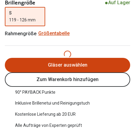
Brillengröße
Auf Lager
Oakley Me
Angebote
S
Brillen 2 für 1
Sonnenbri
119 - 126 mm
20% auf selbsttönende Gläser
Randlose 
Rahmengröße
Größentabelle
Back to School: 50% auf die zweite Kinderbrille
Fahrradbri
Farbe des
Trends
Gläser auswählen
Zubehör
Nuance Audio Brille
Brillenbüg
Zum Warenkorb hinzufügen
Ray-Ban Meta
Brillenetui
90° PAYBACK Punkte
Oakley Meta
Brillenket
Inklusive Brillenetui und Reinigungstuch
Brillentrends 2026
Kostenlose Lieferung ab 20 EUR
Ratgeber
Gläser
Alle Aufträge von Experten geprüft
UV-Schutz
Glaspakete