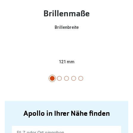
Brillenmaße
Brillenbreite
121 mm
Apollo in Ihrer Nähe finden
Keine