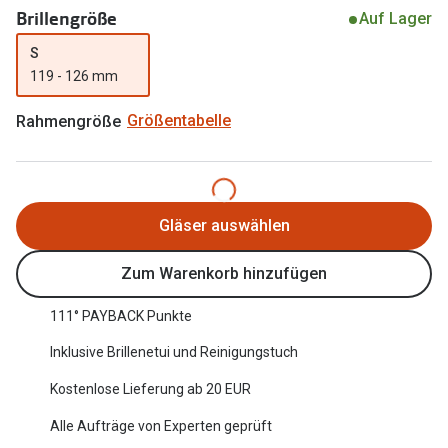
Brillengröße
Auf Lager
Oakley Me
Angebote
S
Brillen 2 für 1
Sonnenbri
119 - 126 mm
20% auf selbsttönende Gläser
Randlose 
Rahmengröße
Größentabelle
Back to School: 50% auf die zweite Kinderbrille
Fahrradbri
Farbe des
Trends
Gläser auswählen
Zubehör
Nuance Audio Brille
Brillenbüg
Ray-Ban Meta
Zum Warenkorb hinzufügen
Brillenetui
Oakley Meta
111° PAYBACK Punkte
Brillenket
Brillentrends 2026
Inklusive Brillenetui und Reinigungstuch
Ratgeber
Kostenlose Lieferung ab 20 EUR
Gläser
UV-Schutz
Alle Aufträge von Experten geprüft
Glaspakete