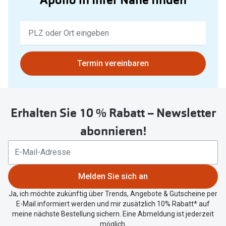
Keine
Ergebnisse
gefunden.
Bitte
Termin vereinbaren
nutzen
Sie
untenstehenden
Erhalten Sie 10 % Rabatt – Newsletter
Button
um
abonnieren!
Ihren
aktuellen
Standort
zu
Melden Sie sich an
teilen.
Ja, ich möchte zukünftig über Trends, Angebote & Gutscheine per
E-Mail informiert werden und mir zusätzlich 10% Rabatt* auf
meine nächste Bestellung sichern. Eine Abmeldung ist jederzeit
möglich.