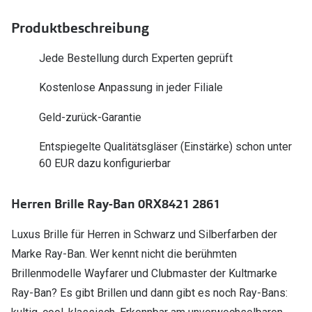
Polarisier
Glasveredelungen
Produktbeschreibung
Sonnenbri
Brillenglas Typen
Jede Bestellung durch Experten geprüft
Alle Sonne
Transitions Gläser
Kostenlose Anpassung in jeder Filiale
Angebote
Blaulichtfilter
Geld-zurück-Garantie
Brillen 2 f
Stellest®-Brillengläser
Entspiegelte Qualitätsgläser (Einstärke) schon unter
Zubehör
60 EUR dazu konfigurierbar
Brillenbügel
Herren Brille Ray-Ban 0RX8421 2861
Brillenetuis
Luxus Brille für Herren in Schwarz und Silberfarben der
Brillenkettchen
Marke Ray-Ban. Wer kennt nicht die berühmten
Brillenmodelle Wayfarer und Clubmaster der Kultmarke
Ray-Ban? Es gibt Brillen und dann gibt es noch Ray-Bans: