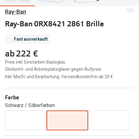
Ray-Ban
Marken
Sonnenbri
Ray-Ban
Ray-Ban 0RX8421 2861 Brille
Marken
DbyD
Ray-Ban
Fast ausverkauft
Prada
Prada
ab
222 €
Seen
Ralph Lau
Preis inkl. Einstärken-Basisglas
Gleitsicht- und Arbeitsplatzgläser gegen Aufpreis
Miu Miu
Unofficial
Inkl. MwSt. und Bearbeitung. Versandkostenfrei ab 20 €
alle Marken
Oakley
Miu Miu
Farbe
Ratgeber
Schwarz / Silberfarben
Gleitsicht Ratgeber
alle Mark
Brillenpass richtig lesen
Trends
Alle Brillen Ratgeber
Ray-Ban 