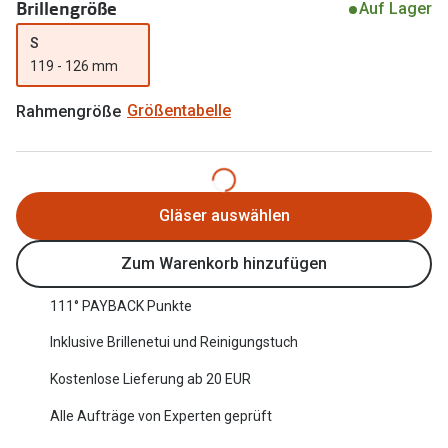
Brillengröße
Auf Lager
Oakley Me
Angebote
S
Brillen 2 für 1
Sonnenbri
119 - 126 mm
20% auf selbsttönende Gläser
Randlose 
Rahmengröße
Größentabelle
Back to School: 50% auf die zweite Kinderbrille
Fahrradbri
Farbe des
Trends
Gläser auswählen
Zubehör
Nuance Audio Brille
Brillenbüg
Zum Warenkorb hinzufügen
Ray-Ban Meta
Brillenetui
111° PAYBACK Punkte
Oakley Meta
Brillenket
Inklusive Brillenetui und Reinigungstuch
Brillentrends 2026
Kostenlose Lieferung ab 20 EUR
Ratgeber
Gläser
Alle Aufträge von Experten geprüft
UV-Schutz
Glaspakete