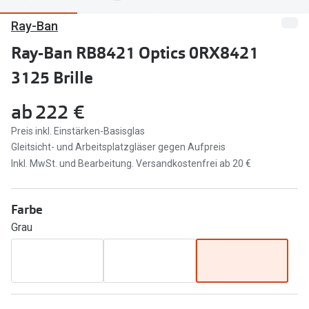
Ray-Ban
Marken
Sonnenbri
Ray-Ban
Ray-Ban RB8421 Optics 0RX8421
Marken
3125 Brille
DbyD
Ray-Ban
Prada
Prada
ab
222 €
Seen
Ralph Lau
Preis inkl. Einstärken-Basisglas
Gleitsicht- und Arbeitsplatzgläser gegen Aufpreis
Miu Miu
Unofficial
Inkl. MwSt. und Bearbeitung. Versandkostenfrei ab 20 €
alle Marken
Oakley
Farbe
Miu Miu
Ratgeber
Grau
Gleitsicht Ratgeber
alle Mark
Brillenpass richtig lesen
Trends
Alle Brillen Ratgeber
Ray-Ban 