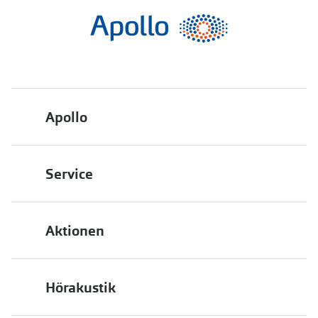
Apollo
Über uns
Service
Engagement
Bestellstatus
Energiepolitik
Aktionen
FAQ
Presse
2 für 1
Terminvereinbarung
Job & Karriere
Hörakustik
Back to School
Filialübersicht
Auszeichnungen