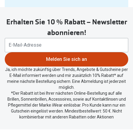
Sie
untenstehenden
Erhalten Sie 10 % Rabatt – Newsletter
Button
um
abonnieren!
Ihren
aktuellen
Standort
zu
Melden Sie sich an
teilen.
Ja, ich möchte zukünftig über Trends, Angebote & Gutscheine per
E-Mail informiert werden und mir zusätzlich 10% Rabatt* auf
meine nächste Bestellung sichern. Eine Abmeldung ist jederzeit
möglich.
*Der Rabatt ist bei Ihrer nächsten Online-Bestellung auf alle
Brillen, Sonnenbrillen, Accessoires, sowie auf Kontaktlinsen und
Pflegemittel der Marke iWear einlösbar. Pro Kunde kann nur ein
Gutschein eingelöst werden. Mindestbestellwert: 50 €. Nicht
kombinierbar mit anderen Rabatten oder Aktionen