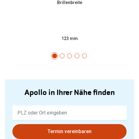
Brillenbreite
123 mm
Apollo in Ihrer Nähe finden
Keine
Ergebnisse
gefunden.
Bitte
Termin vereinbaren
nutzen