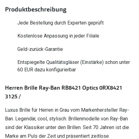
Polarisier
Glasveredelungen
Produktbeschreibung
Sonnenbri
Brillenglas Typen
Jede Bestellung durch Experten geprüft
Alle Sonne
Transitions Gläser
Kostenlose Anpassung in jeder Filiale
Angebote
Blaulichtfilter
Geld-zurück-Garantie
Brillen 2 f
Stellest®-Brillengläser
Entspiegelte Qualitätsgläser (Einstärke) schon unter
60 EUR dazu konfigurierbar
Zubehör
Brillenbügel
Herren Brille Ray-Ban RB8421 Optics 0RX8421
Brillenetuis
3125 /
Brillenkettchen
Luxus Brille für Herren in Grau vom Markenhersteller Ray-
Ban. Legendär, cool, stylisch: Brillenmodelle von Ray-Ban
sind der Klassiker unter den Brillen. Seit 70 Jahren ist die
Marke am Puls der Zeit und präsentiert zeitlose