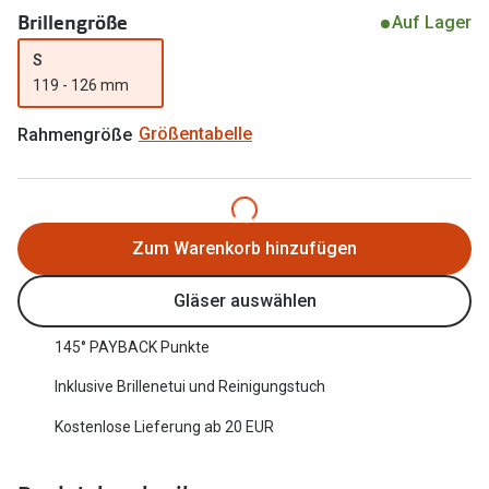
Brillengröße
Auf Lager
Oakley Me
Angebote
S
Brillen 2 für 1
Sonnenbri
119 - 126 mm
20% auf selbsttönende Gläser
Randlose 
Rahmengröße
Größentabelle
Back to School: 50% auf die zweite Kinderbrille
Fahrradbri
Farbe des
Trends
Zum Warenkorb hinzufügen
Zubehör
Nuance Audio Brille
Brillenbüg
Ray-Ban Meta
Gläser auswählen
Brillenetui
Oakley Meta
145° PAYBACK Punkte
Brillenket
Brillentrends 2026
Inklusive Brillenetui und Reinigungstuch
Ratgeber
Kostenlose Lieferung ab 20 EUR
Gläser
UV-Schutz
Glaspakete