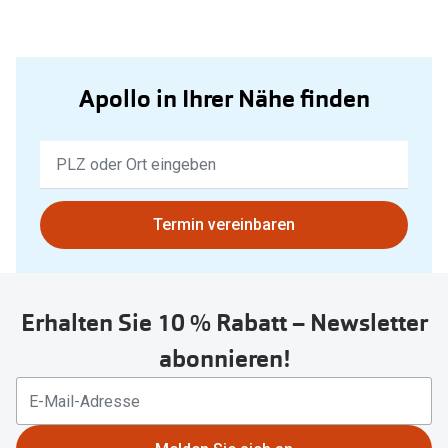
Apollo in Ihrer Nähe finden
Keine
Ergebnisse
gefunden.
Bitte
Termin vereinbaren
nutzen
Sie
untenstehenden
Erhalten Sie 10 % Rabatt – Newsletter
Button
um
abonnieren!
Ihren
aktuellen
Standort
zu