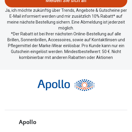
Melden Sie sich an
teilen.
Ja, ich möchte zukünftig über Trends, Angebote & Gutscheine per
E-Mail informiert werden und mir zusätzlich 10% Rabatt* auf
meine nächste Bestellung sichern. Eine Abmeldung ist jederzeit
möglich.
*Der Rabatt ist bei Ihrer nächsten Online-Bestellung auf alle
Brillen, Sonnenbrillen, Accessoires, sowie auf Kontaktlinsen und
Pflegemittel der Marke iWear einlösbar. Pro Kunde kann nur ein
Gutschein eingelöst werden. Mindestbestellwert: 50 €. Nicht
kombinierbar mit anderen Rabatten oder Aktionen
Apollo