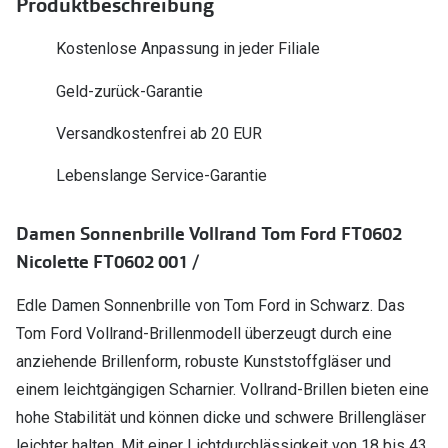
Produktbeschreibung
Polarisier
Glasveredelungen
Kostenlose Anpassung in jeder Filiale
Sonnenbri
Brillenglas Typen
Geld-zurück-Garantie
Alle Sonne
Transitions Gläser
Versandkostenfrei ab 20 EUR
Angebote
Blaulichtfilter
Brillen 2 f
Lebenslange Service-Garantie
Stellest®-Brillengläser
Damen Sonnenbrille Vollrand Tom Ford FT0602
Zubehör
Nicolette FT0602 001 /
Brillenbügel
Brillenetuis
Edle Damen Sonnenbrille von Tom Ford in Schwarz. Das
Tom Ford Vollrand-Brillenmodell überzeugt durch eine
Brillenkettchen
anziehende Brillenform, robuste Kunststoffgläser und
einem leichtgängigen Scharnier. Vollrand-Brillen bieten eine
hohe Stabilität und können dicke und schwere Brillengläser
leichter halten. Mit einer Lichtdurchlässigkeit von 18 bis 43