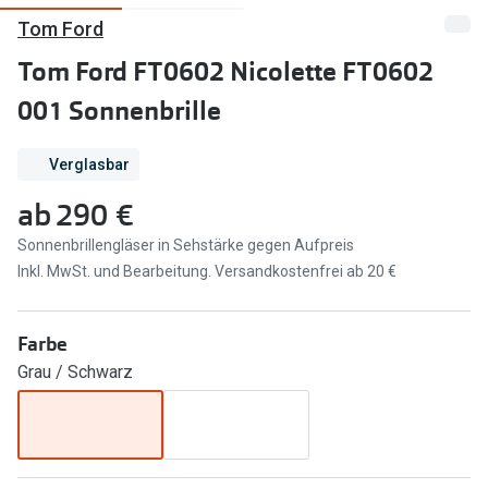
Tom Ford
Marken
Sonnenbri
Tom Ford FT0602 Nicolette FT0602
Ray-Ban
Marken
001 Sonnenbrille
DbyD
Ray-Ban
Prada
Prada
Verglasbar
ab
290 €
Seen
Ralph Lau
Sonnenbrillengläser in Sehstärke gegen Aufpreis
Miu Miu
Unofficial
Inkl. MwSt. und Bearbeitung. Versandkostenfrei ab 20 €
alle Marken
Oakley
Miu Miu
Farbe
Ratgeber
Grau / Schwarz
Gleitsicht Ratgeber
alle Mark
Brillenpass richtig lesen
Trends
Alle Brillen Ratgeber
Ray-Ban 