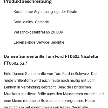
Produktbeschreibung
Polarisier
Glasveredelungen
Kostenlose Anpassung in jeder Filiale
Sonnenbri
Brillenglas Typen
Geld-zurück-Garantie
Alle Sonne
Transitions Gläser
Versandkostenfrei ab 20 EUR
Angebote
Blaulichtfilter
Brillen 2 f
Lebenslange Service-Garantie
Stellest®-Brillengläser
Damen Sonnenbrille Tom Ford FT0602 Nicolette
Zubehör
FT0602 52 /
Brillenbügel
Brillenetuis
Edle Damen Sonnenbrille von Tom Ford in Schwarz. Die
runde Brillenform wird auch heute noch häufig mit John
Brillenkettchen
Lennon in Verbindung gebracht. Dank des britischen
Musikers hat diese Brille auch den Mainstream erreicht und
eine kleine modische Revolution hervorgerufen. Heute
besticht sie mit einem gewissen Retro-Charm alle