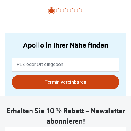
Apollo in Ihrer Nähe finden
Keine
Ergebnisse
gefunden.
Bitte
Termin vereinbaren
nutzen
Sie
untenstehenden
Erhalten Sie 10 % Rabatt – Newsletter
Button
um
abonnieren!
Ihren