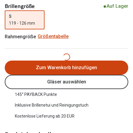
Brillengröße
Auf Lager
Oakley Me
Angebote
S
Brillen 2 für 1
Sonnenbri
119 - 126 mm
20% auf selbsttönende Gläser
Randlose 
Rahmengröße
Größentabelle
Back to School: 50% auf die zweite Kinderbrille
Fahrradbri
Farbe des
Trends
Zum Warenkorb hinzufügen
Zubehör
Nuance Audio Brille
Brillenbüg
Ray-Ban Meta
Gläser auswählen
Brillenetui
Oakley Meta
145° PAYBACK Punkte
Brillenket
Brillentrends 2026
Inklusive Brillenetui und Reinigungstuch
Ratgeber
Kostenlose Lieferung ab 20 EUR
Gläser
UV-Schutz
Glaspakete