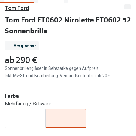
Tom Ford
Marken
Sonnenbri
Tom Ford FT0602 Nicolette FT0602 52
Ray-Ban
Marken
Sonnenbrille
DbyD
Ray-Ban
Prada
Prada
Verglasbar
ab
290 €
Seen
Ralph Lau
Sonnenbrillengläser in Sehstärke gegen Aufpreis
Miu Miu
Unofficial
Inkl. MwSt. und Bearbeitung. Versandkostenfrei ab 20 €
alle Marken
Oakley
Miu Miu
Farbe
Ratgeber
Mehrfarbig / Schwarz
Gleitsicht Ratgeber
alle Mark
Brillenpass richtig lesen
Trends
Alle Brillen Ratgeber
Ray-Ban 