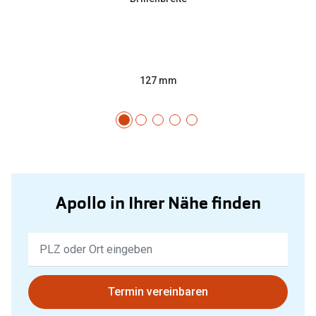
127 mm
Apollo in Ihrer Nähe finden
Keine
Ergebnisse
gefunden.
Bitte
Termin vereinbaren
nutzen