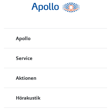
Apollo
Über uns
Service
Engagement
Bestellstatus
Energiepolitik
Aktionen
FAQ
Presse
2 für 1
Terminvereinbarung
Job & Karriere
Hörakustik
Back to School
Filialübersicht
Auszeichnungen