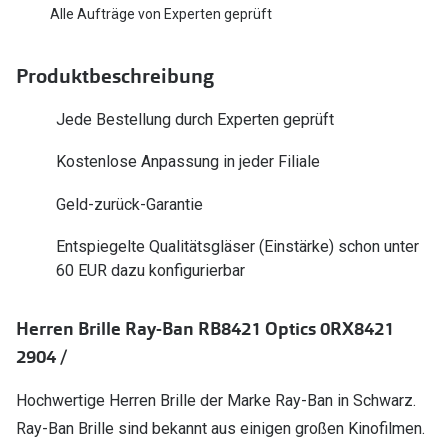
Polarisier
Alle Aufträge von Experten geprüft
Glasveredelungen
Sonnenbri
Brillenglas Typen
Produktbeschreibung
Alle Sonne
Transitions Gläser
Jede Bestellung durch Experten geprüft
Angebote
Blaulichtfilter
Kostenlose Anpassung in jeder Filiale
Brillen 2 f
Stellest®-Brillengläser
Geld-zurück-Garantie
Zubehör
Entspiegelte Qualitätsgläser (Einstärke) schon unter
Brillenbügel
60 EUR dazu konfigurierbar
Brillenetuis
Herren Brille Ray-Ban RB8421 Optics 0RX8421
Brillenkettchen
2904 /
Hochwertige Herren Brille der Marke Ray-Ban in Schwarz.
Ray-Ban Brille sind bekannt aus einigen großen Kinofilmen.