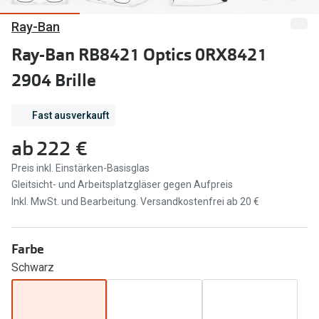
Ray-Ban
Marken
Sonnenbri
Ray-Ban
Ray-Ban RB8421 Optics 0RX8421
Marken
2904 Brille
DbyD
Ray-Ban
Prada
Prada
Fast ausverkauft
Seen
Ralph Lau
ab
222 €
Miu Miu
Unofficial
Preis inkl. Einstärken-Basisglas
Gleitsicht- und Arbeitsplatzgläser gegen Aufpreis
alle Marken
Oakley
Inkl. MwSt. und Bearbeitung. Versandkostenfrei ab 20 €
Miu Miu
Ratgeber
Farbe
Gleitsicht Ratgeber
alle Mark
Schwarz
Brillenpass richtig lesen
Trends
Alle Brillen Ratgeber
Ray-Ban 