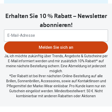
Sie
untenstehenden
Erhalten Sie 10 % Rabatt – Newsletter
Button
um
abonnieren!
Ihren
aktuellen
Standort
zu
Melden Sie sich an
teilen.
Ja, ich möchte zukünftig über Trends, Angebote & Gutscheine per
E-Mail informiert werden und mir zusätzlich 10% Rabatt* auf
meine nächste Bestellung sichern. Eine Abmeldung ist jederzeit
möglich.
*Der Rabatt ist bei Ihrer nächsten Online-Bestellung auf alle
Brillen, Sonnenbrillen, Accessoires, sowie auf Kontaktlinsen und
Pflegemittel der Marke iWear einlösbar. Pro Kunde kann nur ein
Gutschein eingelöst werden. Mindestbestellwert: 50 €. Nicht
kombinierbar mit anderen Rabatten oder Aktionen