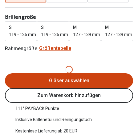
Oakley Me
Angebote
Brillengröße
Brillen 2 für 1
Sonnenbri
S
S
M
M
20% auf selbsttönende Gläser
Randlose 
119 - 126 mm
119 - 126 mm
127 - 139 mm
127 - 139 mm
Back to School: 50% auf die zweite Kinderbrille
Fahrradbri
Rahmengröße
Größentabelle
Farbe des
Trends
Zubehör
Nuance Audio Brille
Brillenbüg
Gläser auswählen
Ray-Ban Meta
Brillenetui
Zum Warenkorb hinzufügen
Oakley Meta
Brillenket
Brillentrends 2026
111° PAYBACK Punkte
Ratgeber
Inklusive Brillenetui und Reinigungstuch
Gläser
UV-Schutz
Kostenlose Lieferung ab 20 EUR
Glaspakete